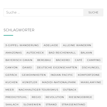
Suche
SUCHE
nach:
SCHLAGWÖRTER
3-GIPFEL-WANDERUNG
ADELAIDE
ALLEINE WANDERN
AMAZONAS
AUTOCHECK
BAD REICHENHALL
BALKAN
BAYERISCH GMAIN
BERGBAU
BÄCKEREI
CAFÉ
CAMPING
CANYON
DAWEI
DEUTSCHE EIGENSCHAFTEN
DSCHUNGEL
GEPÄCK
GEWOHNHEITEN
INDIAN PACIFIC
KOMFORTZONE
KUCHEN
KÜNSTLER
MADIDI-NATIONALPARK
MAWLAMYINE
MEER
NACHHALTIGER TOURISMUS
OUTBACK
PREDIGTSTUHL
REGIO
REVOLUTION
RIESENGEBIRGE
SAALACH
SLOWENIEN
STRAND
STRASSENSTAND