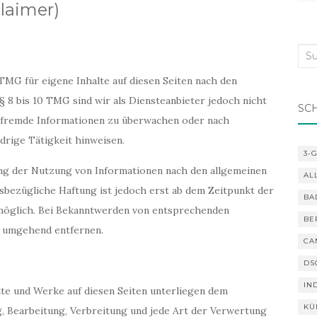
laimer)
Suc
nac
 TMG für eigene Inhalte auf diesen Seiten nach den
 8 bis 10 TMG sind wir als Diensteanbieter jedoch nicht
SC
e fremde Informationen zu überwachen oder nach
drige Tätigkeit hinweisen.
3-
ng der Nutzung von Informationen nach den allgemeinen
AL
sbezügliche Haftung ist jedoch erst ab dem Zeitpunkt der
BA
möglich. Bei Bekanntwerden von entsprechenden
BE
e umgehend entfernen.
CA
DS
IN
alte und Werke auf diesen Seiten unterliegen dem
KÜ
g, Bearbeitung, Verbreitung und jede Art der Verwertung