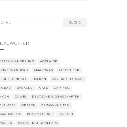
he
SUCHE
h:
HLAGWÖRTER
GIPFEL-WANDERUNG
ADELAIDE
LEINE WANDERN
AMAZONAS
AUTOCHECK
D REICHENHALL
BALKAN
BAYERISCH GMAIN
RGBAU
BÄCKEREI
CAFÉ
CAMPING
NYON
DAWEI
DEUTSCHE EIGENSCHAFTEN
CHUNGEL
GEPÄCK
GEWOHNHEITEN
DIAN PACIFIC
KOMFORTZONE
KUCHEN
NSTLER
MADIDI-NATIONALPARK