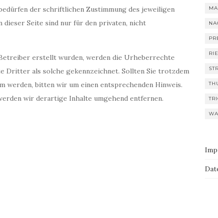
edürfen der schriftlichen Zustimmung des jeweiligen
MA
dieser Seite sind nur für den privaten, nicht
NA
PR
RI
m Betreiber erstellt wurden, werden die Urheberrechte
ST
e Dritter als solche gekennzeichnet. Sollten Sie trotzdem
m werden, bitten wir um einen entsprechenden Hinweis.
TH
erden wir derartige Inhalte umgehend entfernen.
TR
WA
Imp
Dat