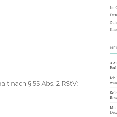
Im
Den
Zuf
Käse
NE
4 A
Bad
Ich 
alt nach § 55 Abs. 2 RStV:
wan
Sol
Biw
Mit
Dez