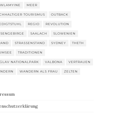
WLAMYINE
MEER
CHHALTIGER TOURISMUS
OUTBACK
EDIGTSTUHL
REGIO
REVOLUTION
ESENGEBIRGE
SAALACH
SLOWENIEN
RAND
STRASSENSTAND
SYDNEY
THETH
UMSEE
TRADITIONEN
IGLAV NATIONALPARK
VALBONA
VERTRAUEN
NDERN
WANDERN ALS FRAU
ZELTEN
ressum
enschutzerklärung