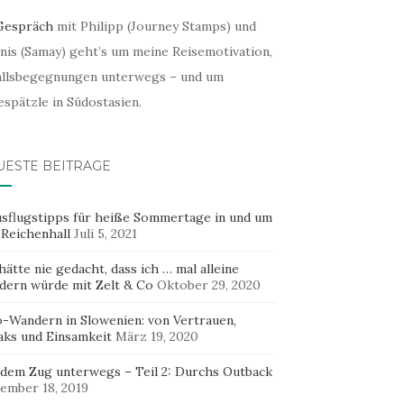
Gespräch
mit Philipp (Journey Stamps) und
nis (Samay) geht’s um meine Reisemotivation,
allsbegegnungen unterwegs – und um
spätzle in Südostasien.
UESTE BEITRÄGE
usflugstipps für heiße Sommertage in und um
 Reichenhall
Juli 5, 2021
hätte nie gedacht, dass ich … mal alleine
dern würde mit Zelt & Co
Oktober 29, 2020
o-Wandern in Slowenien: von Vertrauen,
aks und Einsamkeit
März 19, 2020
 dem Zug unterwegs – Teil 2: Durchs Outback
ember 18, 2019