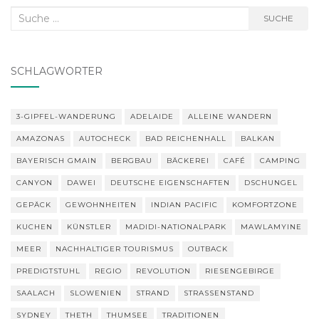
Suche
SUCHE
nach:
SCHLAGWÖRTER
3-GIPFEL-WANDERUNG
ADELAIDE
ALLEINE WANDERN
AMAZONAS
AUTOCHECK
BAD REICHENHALL
BALKAN
BAYERISCH GMAIN
BERGBAU
BÄCKEREI
CAFÉ
CAMPING
CANYON
DAWEI
DEUTSCHE EIGENSCHAFTEN
DSCHUNGEL
GEPÄCK
GEWOHNHEITEN
INDIAN PACIFIC
KOMFORTZONE
KUCHEN
KÜNSTLER
MADIDI-NATIONALPARK
MAWLAMYINE
MEER
NACHHALTIGER TOURISMUS
OUTBACK
PREDIGTSTUHL
REGIO
REVOLUTION
RIESENGEBIRGE
SAALACH
SLOWENIEN
STRAND
STRASSENSTAND
SYDNEY
THETH
THUMSEE
TRADITIONEN