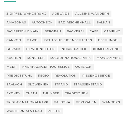
3-GIPFEL-WANDERUNG
ADELAIDE
ALLEINE WANDERN
AMAZONAS
AUTOCHECK
BAD REICHENHALL
BALKAN
BAYERISCH GMAIN
BERGBAU
BÄCKEREI
CAFÉ
CAMPING
CANYON
DAWEI
DEUTSCHE EIGENSCHAFTEN
DSCHUNGEL
GEPÄCK
GEWOHNHEITEN
INDIAN PACIFIC
KOMFORTZONE
KUCHEN
KÜNSTLER
MADIDI-NATIONALPARK
MAWLAMYINE
MEER
NACHHALTIGER TOURISMUS
OUTBACK
PREDIGTSTUHL
REGIO
REVOLUTION
RIESENGEBIRGE
SAALACH
SLOWENIEN
STRAND
STRASSENSTAND
SYDNEY
THETH
THUMSEE
TRADITIONEN
TRIGLAV NATIONALPARK
VALBONA
VERTRAUEN
WANDERN
WANDERN ALS FRAU
ZELTEN