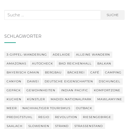
Suche
SUCHE
nach:
SCHLAGWÖRTER
3-GIPFEL-WANDERUNG
ADELAIDE
ALLEINE WANDERN
AMAZONAS
AUTOCHECK
BAD REICHENHALL
BALKAN
BAYERISCH GMAIN
BERGBAU
BÄCKEREI
CAFÉ
CAMPING
CANYON
DAWEI
DEUTSCHE EIGENSCHAFTEN
DSCHUNGEL
GEPÄCK
GEWOHNHEITEN
INDIAN PACIFIC
KOMFORTZONE
KUCHEN
KÜNSTLER
MADIDI-NATIONALPARK
MAWLAMYINE
MEER
NACHHALTIGER TOURISMUS
OUTBACK
PREDIGTSTUHL
REGIO
REVOLUTION
RIESENGEBIRGE
SAALACH
SLOWENIEN
STRAND
STRASSENSTAND