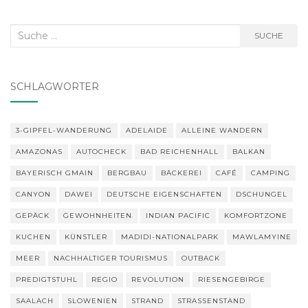
Suche
SUCHE
nach:
SCHLAGWÖRTER
3-GIPFEL-WANDERUNG
ADELAIDE
ALLEINE WANDERN
AMAZONAS
AUTOCHECK
BAD REICHENHALL
BALKAN
BAYERISCH GMAIN
BERGBAU
BÄCKEREI
CAFÉ
CAMPING
CANYON
DAWEI
DEUTSCHE EIGENSCHAFTEN
DSCHUNGEL
GEPÄCK
GEWOHNHEITEN
INDIAN PACIFIC
KOMFORTZONE
KUCHEN
KÜNSTLER
MADIDI-NATIONALPARK
MAWLAMYINE
MEER
NACHHALTIGER TOURISMUS
OUTBACK
PREDIGTSTUHL
REGIO
REVOLUTION
RIESENGEBIRGE
SAALACH
SLOWENIEN
STRAND
STRASSENSTAND